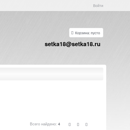
Войти
Корзина:
пусто
setka18@setka18.ru
Всего найдено:
4