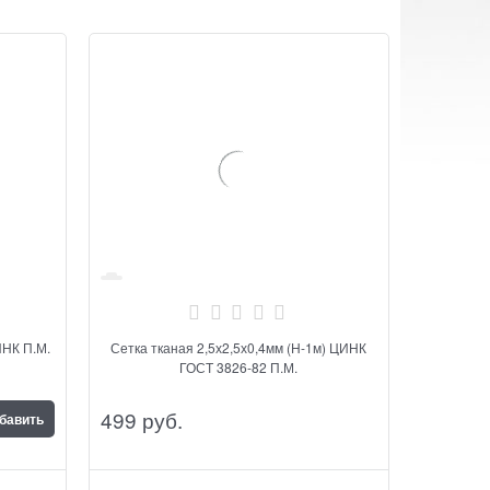
м) ЦИНК П.М.
Сетка тканая 2,5х2,5х0,4мм (Н-1м) ЦИНК
ГОСТ 3826-82 П.М.
499
 руб.
бавить