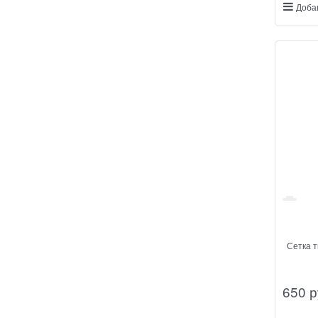
Доба
Сетка тканая 5,0х5,0х1
650
 р