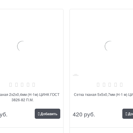
(Н-1м) ЦИНК ГОСТ
Сетка тканая 5х5х0,7мм (Н-1 
3826-82 П.М.
уб.
420
 руб.
Добавить
До