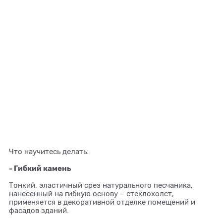
Что научитесь делать:⁣⁣⠀
⁣⁣⠀
- Гибкий камень⁣⁣⠀
⁣⁣⠀
Тонкий, эластичный срез натурального песчаника,
нанесенный на гибкую основу – стеклохолст,
применяется в декоративной отделке помещений и
фасадов зданий.⁣⁣⠀
⁣⁣⠀