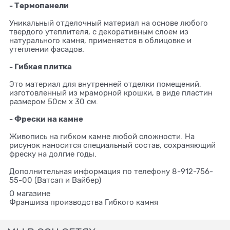
- Термопанели⁣⁣⠀
⁣⁣⠀
Уникальный отделочный материал на основе любого
твердого утеплителя, с декоративным слоем из
натурального камня, применяется в облицовке и
утеплении фасадов.⁣⁣⠀
⁣⁣⠀
- Гибкая плитка⁣⁣
⠀
⁣⁣⠀
Это материал для внутренней отделки помещений,
изготовленный из мраморной крошки, в виде пластин
размером 50см х 30 см.⁣⁣⠀
⁣⁣⠀
- Фрески на камне⁣⁣
⠀
⁣⁣⠀
Живопись на гибком камне любой сложности. На
рисунок наносится специальный состав, сохраняющий
фреску на долгие годы.
Дополнительная информация по телефону 8-912-756-
55-00 (Ватсап и Вайбер)
О магазине
Франшиза производства Гибкого камня